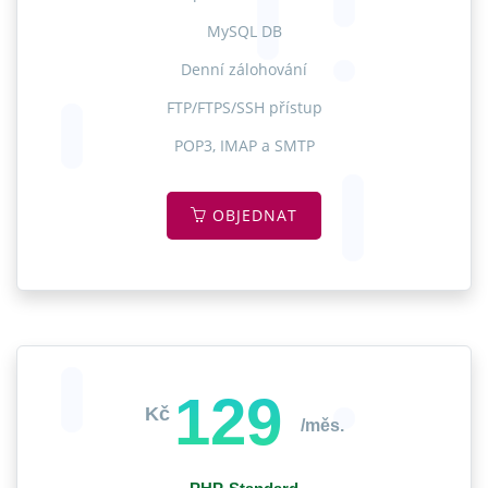
MySQL DB
Denní zálohování
FTP/FTPS/SSH přístup
POP3, IMAP a SMTP
OBJEDNAT
129
Kč
/měs.