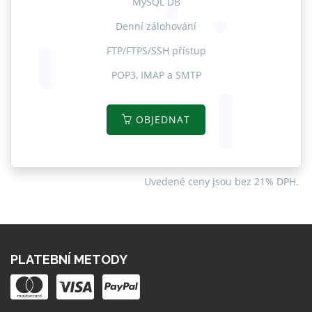
MySQL DB
Denní zálohování
FTP/FTPS/SSH přístup
POP3, IMAP a SMTP
OBJEDNAT
Uvedené ceny jsou bez 21% DPH.
PLATEBNÍ METODY