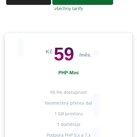
všechny tarify
59
Kč
/měs.
PHP-Mini
99.9% dostupnost
Neomezený přenos dat
1 GB prostoru
1 domén(a)
Podpora PHP 5.x a 7.x