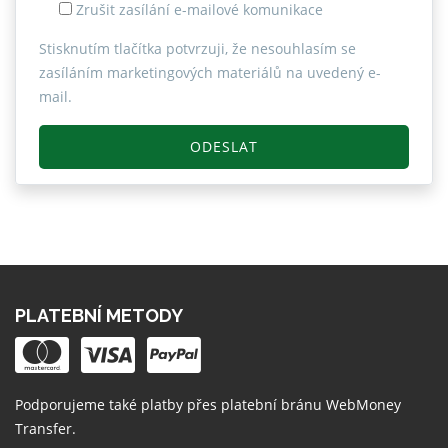
Zrušit zasílání e-mailové komunikace
Stisknutím tlačítka potvrzuji, že nesouhlasím se
zasíláním marketingových materiálů na uvedený e-
mail.
ODESLAT
PLATEBNÍ METODY
Podporujeme také platby přes platební bránu
WebMoney
Transfer
.